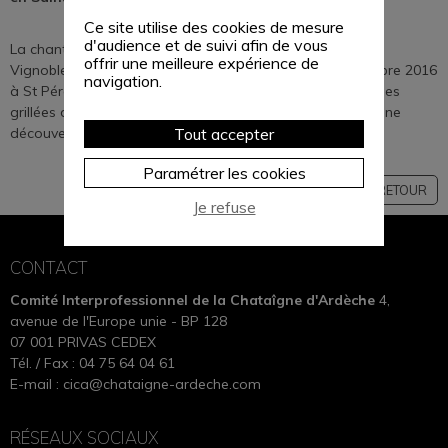
Ce site utilise des cookies de mesure
d'audience et de suivi afin de vous
La chanteuse Zaz a participé au "Fascinant Week-end
offrir une meilleure expérience de
Vignobles et Découvertes de Cornas" le samedi 22 octobre 2016
navigation.
à St Péray. L'occasion pour elle de découvrir les châtaignes
grillées d'Ardèche offerte par la Ferme du Châtaignier. Une
découverte qu'elle a, de ses dires, fortement appréciée .
Tout accepter
Paramétrer les cookies
RETOUR
Je refuse
CONTACT
Comité Interprofessionnel de la Chataîgne d'Ardèche
4,
avenue de l'Europe unie - BP 128
07 001 PRIVAS CEDEX
Tél. / Fax : 04 75 64 04 61
E-mail :
cica@chataigne-ardeche.com
RÉSEAUX SOCIAUX