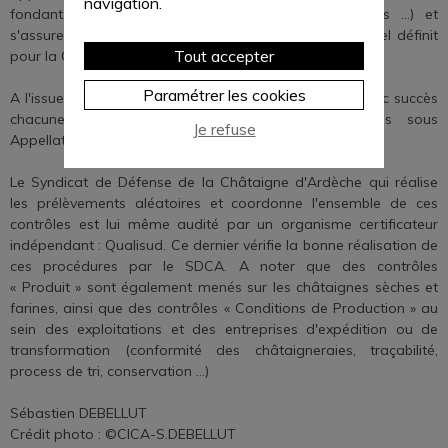
navigation.
fondant, sucrosité, amertume, saveur de châtaignes …) et
s'assure que les fruits correspondent au profil sensoriel définit
Tout accepter
pour la Châtaigne d'Ardèche.
Paramétrer les cookies
A l'issue de ces deux commissions, si le lot a passé avec succès
chacune des étapes, il peut être commercialisés sous
Je refuse
Appellation d'Origine Contrôlée « Châtaigne d'Ardèche ».
Le Syndicat de Défense de la Châtaigne d'Ardèche qui réalise
les prélèvements aléatoires et coordonne l'ensemble de ces
contrôles est lui même audité par un organisme certificateur
indépendant : Qualisud. Ce dernier vérifie la bonne réalisation de
ces procédures par le SDCA. A noter que des contrôles
« Produit » sont également menés sur les châtaignes sèches et
farines, ainsi que des contrôles « Conditions de Production » au
sein des exploitations et des entreprises d'expédition ou de
transformation (conformité des châtaigneraies, traçabilité,
process de tri, conservation …)
Sébastien DEBELLUT
Crédit photo : ©CICA-S.DEBELLUT