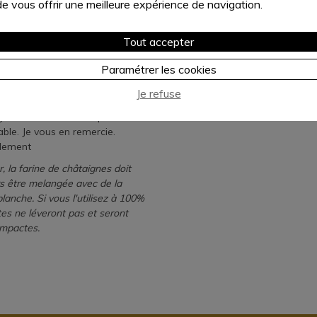
de vous offrir une meilleure expérience de navigation.
iliser du sucre ni du miel, ni
d'érable. Pourriez-vous me
Tout accepter
ler par quels ingrédients je
s remplacer la farine de blé , le
Paramétrer les cookies
et le sucre? Est ce que cette
 pourrait fonctionner en ne
Je refuse
t que de la farine de
gne tout en sachant qu'elle est
iable. Je vous en remercie.
lement
, la farine de châtaignes doit
rs être melangée avec de la
blanche. Si vous l'utilisez à 100%
es ne léveront pas et seront
ompactes.