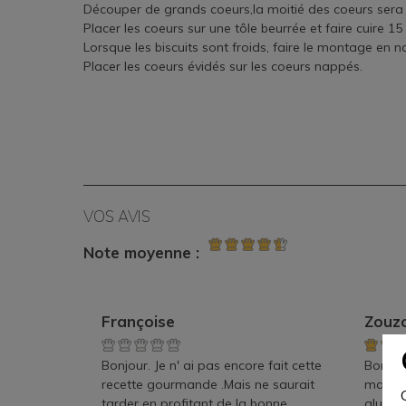
Découper de grands coeurs,la moitié des coeurs sera é
Placer les coeurs sur une tôle beurrée et faire cuire 1
Lorsque les biscuits sont froids, faire le montage en
Placer les coeurs évidés sur les coeurs nappés.
VOS AVIS
Note moyenne :
Françoise
Zouz
Bonjour. Je n' ai pas encore fait cette
Bonjour
recette gourmande .Mais ne saurait
mais vu
tarder en profitant de la bonne
gluten 