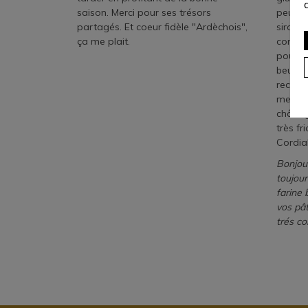
saison. Merci pour ses trésors
peux ut
partagés. Et coeur fidèle "Ardèchois",
sirop 
ça me plait.
conseil
pourrai
beurre 
recette
mettan
châtai
très fr
Cordia
Bonjour
toujou
farine 
vos pât
trés c